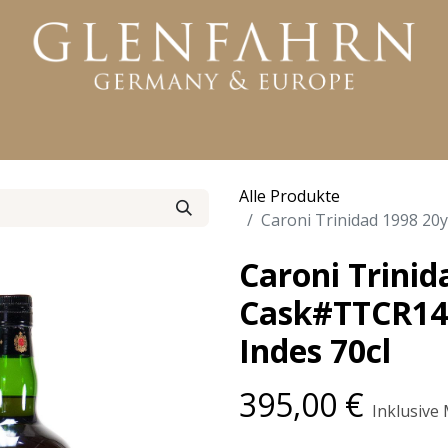
KTE
WHISKY
RUM
GIN
WEITERE PRODUKTE
Alle Produkte
Caroni Trinidad 1998 2
Caroni Trinid
Cask#TTCR14
Indes 70cl
395,00
€
Inklusive