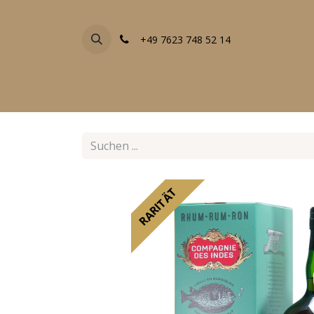
+49 7623 748 52 14
FACHGESCHÄFTE
EVENTS
ALLE PRODU
RARITÄT