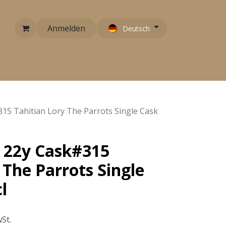
Anmelden
Deutsch
RARITÄTEN
EMPFEHLUNGEN
KONTAKT
5 Tahitian Lory The Parrots Single Cask
 22y Cask#315
 The Parrots Single
l
St.