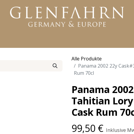
KTE
WHISKY
RUM
GIN
WEITERE PRODUKTE
Alle Produkte
Panama 2002 22y Cask#31
Rum 70cl
Panama 2002
Tahitian Lory
Cask Rum 70c
99,50
€
Inklusive Mw