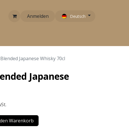
Anmelden
Deutsch
RARITÄTEN
EMPFEHLUNGEN
KONTAKT
 Blended Japanese Whisky 70cl
lended Japanese
St.
 den Warenkorb