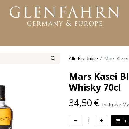
KTE
WHISKY
RUM
GIN
WEITERE PRODUKTE
Alle Produkte
Mars Kasei
Mars Kasei B
Whisky 70cl
34,50
€
Inklusive Mw
In