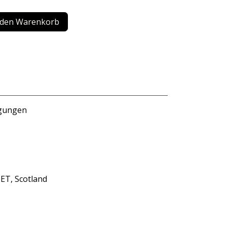
 den Warenkorb
ngungen
6ET, Scotland