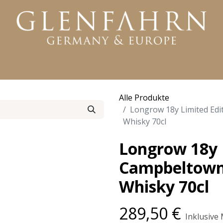
KTE
WHISKY
RUM
GIN
WEITERE PRODUKTE
Alle Produkte
Longrow 18y Limited Edi
Whisky 70cl
Longrow 18y 
Campbeltown 
Whisky 70cl
289,50
€
Inklusive