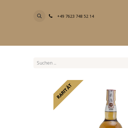
+49 7623 748 52 14
FACHGESCHÄFTE
EVENTS
ALLE PRODU
RARITÄT