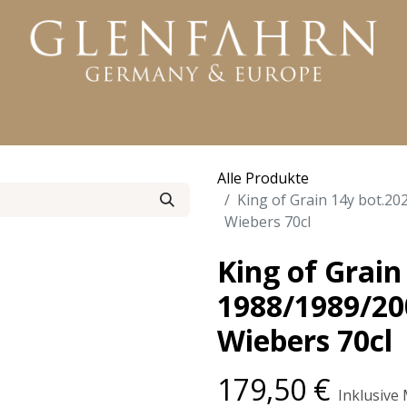
KTE
WHISKY
RUM
GIN
WEITERE PRODUKTE
Alle Produkte
King of Grain 14y bot.20
Wiebers 70cl
King of Grain
1988/1989/200
Wiebers 70cl
179,50
€
Inklusive