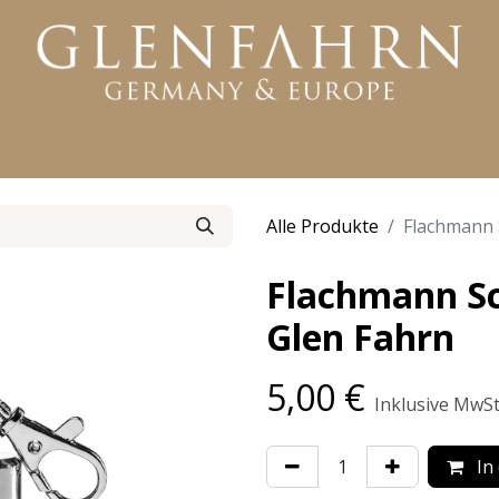
KTE
WHISKY
RUM
GIN
WEITERE PRODUKTE
Alle Produkte
Flachmann 
Flachmann Sc
Glen Fahrn
5,00
€
Inklusive MwSt
In