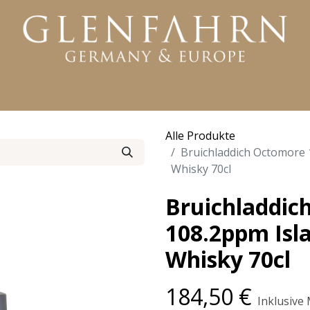
KTE
WHISKY
RUM
GIN
WEITERE PRODUKTE
Alle Produkte
Bruichladdich Octomore 1
Whisky 70cl
Bruichladdic
108.2ppm Isla
Whisky 70cl
184,50
€
Inklusive