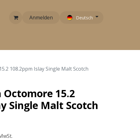
Anmelden
Deutsch
RARITÄTEN
EMPFEHLUNGEN
KONTAKT
5.2 108.2ppm Islay Single Malt Scotch
h Octomore 15.2
y Single Malt Scotch
 MwSt.