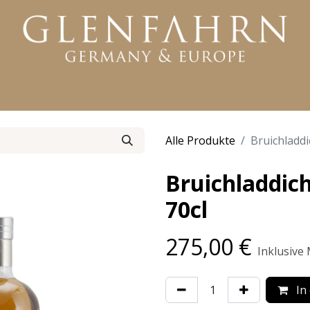
KTE
WHISKY
RUM
GIN
WEITERE PRODUKTE
Alle Produkte
Bruichladdi
Bruichladdich
70cl
275,00
€
Inklusive
In