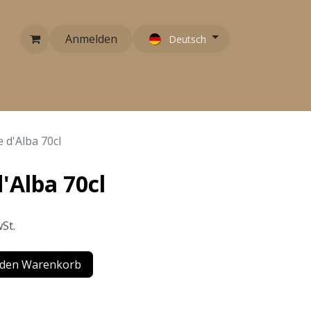
Anmelden
Deutsch
RARITÄTEN
EMPFEHLUNGEN
KONTAKT
 d'Alba 70cl
'Alba 70cl
St.
 den Warenkorb