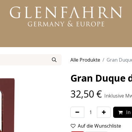
KTE
WHISKY
RUM
GIN
WEITERE PRODUKTE
Alle Produkte
Gran Duque
Gran Duque d
32,50
€
Inklusive Mw
In
Auf die Wunschliste