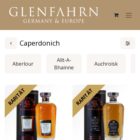
Caperdonich
Allt-A-
Aberlour
Auchroisk
Bhainne
RARITÄT
RARITÄT