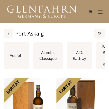
Port Askaig
Ber
Alambic
A.D.
Bro
Adelphi
Classique
Rattray
&
Ru
RARITÄT
RARITÄT