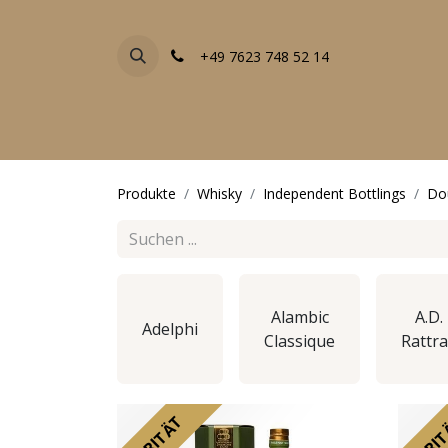
+49 7623 748 52 14
FACHGESCHÄFTE
EVENTS
ALLE PRODU
Produkte
Whisky
Independent Bottlings
Do
Alambic
A.D.
Adelphi
Classique
Rattr
RARITÄT
RARI