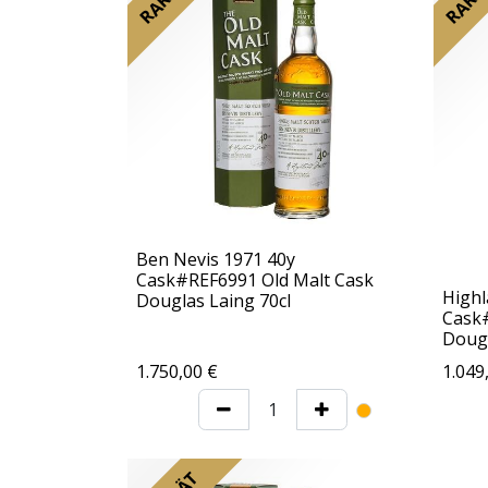
Ben Nevis 1971 40y
Cask#REF6991 Old Malt Cask
Highl
Douglas Laing 70cl
Cask#
Dougl
1.750,00
€
1.049