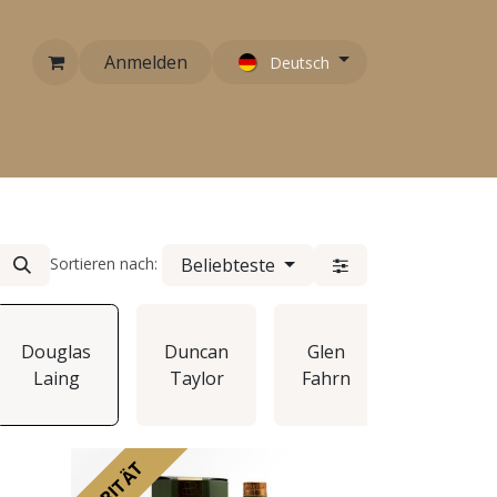
Anmelden
Deutsch
RARITÄTEN
EMPFEHLUNGEN
KONTAKT
Beliebteste
Sortieren nach:
Gordon
Douglas
Duncan
Glen
&
Laing
Taylor
Fahrn
MacPhai
RARITÄT