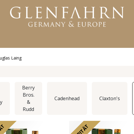
KTE
WHISKY
RUM
GIN
WEITERE PRODUKTE
uglas Laing
Berry
Bros.
Cadenhead
Claxton's
ay
&
Rudd
TÄT
RARITÄT