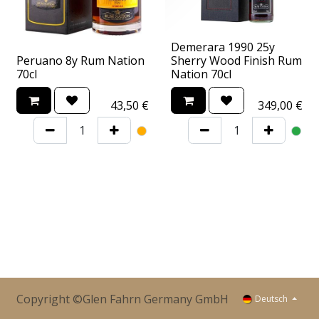
Demerara 1990 25y
Peruano 8y Rum Nation
Sherry Wood Finish Rum
70cl
Nation 70cl
43,50
€
349,00
€
Copyright ©Glen Fahrn Germany GmbH
Deutsch