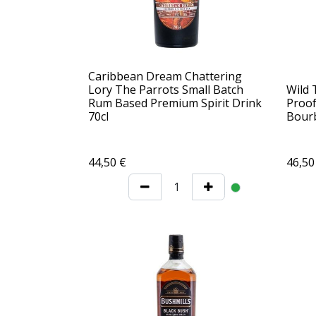
Caribbean Dream Chattering
Lory The Parrots Small Batch
Wild 
Rum Based Premium Spirit Drink
Proof
70cl
Bourb
44,50
€
46,50