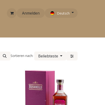
Anmelden
Deutsch
RARITÄTEN
EMPFEHLUNGEN
KONTAKT
Beliebteste
Sortieren nach: