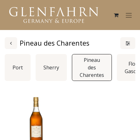
Pineau des Charentes
Pineau
Floc 
Port
Sherry
des
Gasco
Charentes