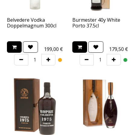
Belvedere Vodka
Burmester 40y White
Doppelmagnum 300cl
Porto 37.5cl
199,00
€
179,50
€